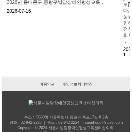
2026년 동대문구·중랑구발달장애인평생교육…
로]'
다, 
2026-07-16
상
향해
전
회 
…
202
11-
이용약관
개인정보처리방침
주소 : (03308) 서울특별시 종로구 종로17길 8 2층
전화 : 02-942-2223 | 팩스 : 02-942-2224 | seoul-edu@naver.com
Copyright
©
2024 서울시발달장애인평생교육센터협의회.