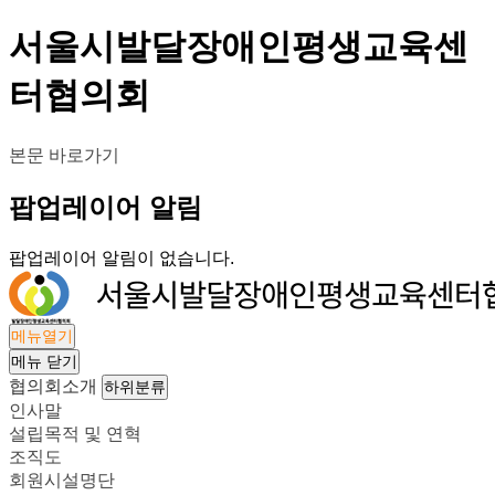
서울시발달장애인평생교육센
터협의회
본문 바로가기
팝업레이어 알림
팝업레이어 알림이 없습니다.
메뉴열기
메뉴
닫기
협의회소개
하위분류
인사말
설립목적 및 연혁
조직도
회원시설명단